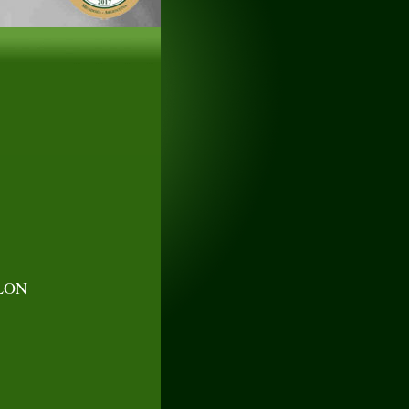
Prev
Next
LON